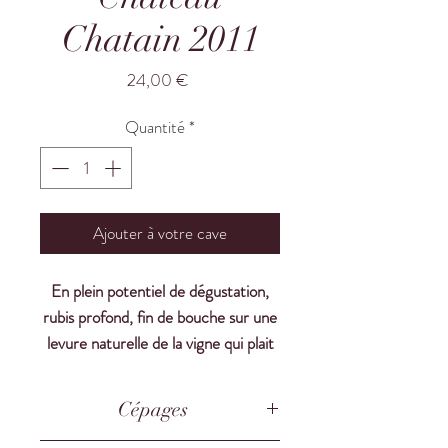
Chatain 2011
Prix
24,00 €
Quantité
*
Ajouter à votre cave
En plein potentiel de dégustation,
rubis profond, fin de bouche sur une
levure naturelle de la vigne qui plait
beaucoup, rappel les vins d’antan.
Cépages
Château Chatain est un vin rouge
sec de l’appellation Lalande de