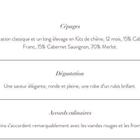
s bouteilles seront conservées couchées. Le vin sera servi chambré à
 18°C au maximum et à partir d’un certain âge, il sera carafé une he
vant le service afin de le laisser s'ouvrir, deux heures s'il est conservé 
bouteille. Il peut être gardé jusqu'à 15 ans environ.
Cépages
e 2014 accompagne à merveille les grillades estivales, les fromages 
cation classique et un long élevage en fûts de chêne, 12 mois, 15% C
les desserts au chocolat ou aux fruits rouges.
Franc, 15% Cabernet Sauvignon, 70% Merlot.
Dégustation
Une saveur élégante, ronde et pleine, une robe d’un rubis brillant.
Accords culinaires
ins s’accordent remarquablement avec les viandes rouges et les fro