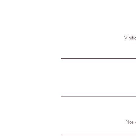
Le
ou
a
C
Vinifi
Nos v