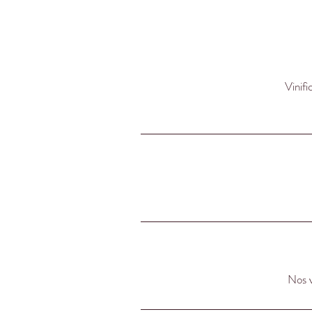
Le
o
s
C
ro
Vinifi
Nos v