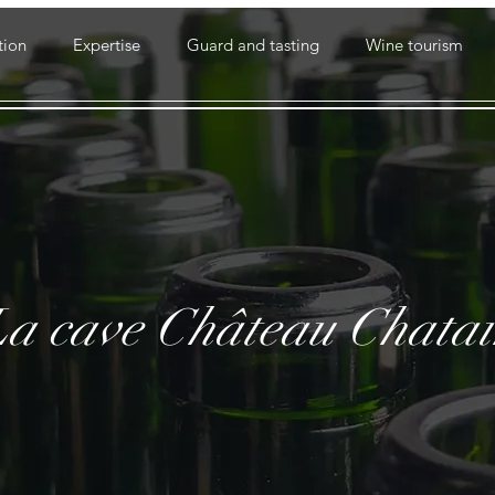
tion
Expertise
Guard and tasting
Wine tourism
La cave Château Chata