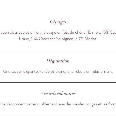
s bouteilles seront conservées couchées. Le vin sera servi chambré à
u 18°C au maximum et à partir d’un certain âge, il sera décanté afin 
éparer le vénérable nectar des dépôts naturels engendrés par le temp
hâteau Chatain 2015 s’accorde remarquablement bien avec les viand
Cépages
uges et les fromages. Ce millésime est agréable servi en apéritif; il p
cation classique et un long élevage en fûts de chêne, 12 mois, 15% C
aussi accompagner parfaitement vos viandes blanches et volailles; ou
Franc, 15% Cabernet Sauvignon, 70% Merlot.
encore être servi sur un dessert de fruits rouges ou au chocolat.
Dégustation
Une saveur élégante, ronde et pleine, une robe d’un rubis brillant.
Accords culinaires
ins s’accordent remarquablement avec les viandes rouges et les fro