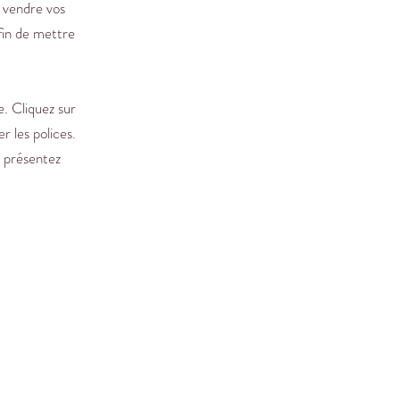
 vendre vos
afin de mettre
e. Cliquez sur
r les polices.
t présentez