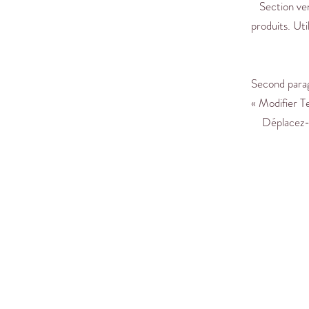
Section ve
produits. Uti
Second paragr
« Modifier Te
Déplacez-m