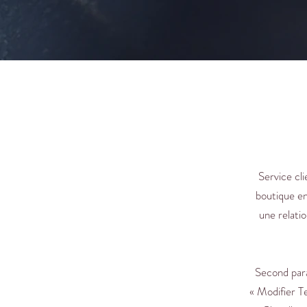
Service cl
boutique en
une relatio
Second para
«
Modifier Te