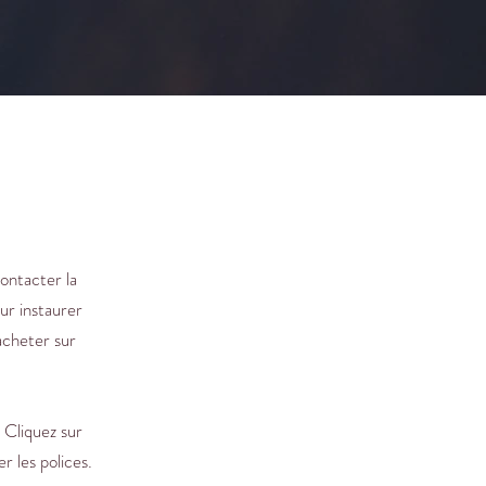
ontacter la
ur instaurer
 acheter sur
 Cliquez sur
r les polices.